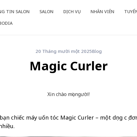
G TIN SALON
SALON
DỊCH VỤ
NHÂN VIÊN
TUYỂ
BODIA
20 Tháng mười một 2025
Blog
Magic Curler
Xin chào mọi người!
bạn chiếc máy uốn tóc Magic Curler – một dụng cụ đơ
nhiều.